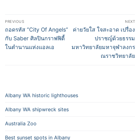
Post
PREVIOUS
NEXT
navigation
Previous
Next
ถอดรหัส “City Of Angels”
ค่ายวัยใส ใจสะอาด เปรื่อง
post:
post:
กับ Saber ศิลปินกราฟฟิตี้
ปราชญ์ด้วยธรรม
ในตำนานแห่งแอลเอ
มหาวิทยาลัยมหาจุฬาลงกร
ณราชวิทยาลัย
Albany WA historic lighthouses
Albany WA shipwreck sites
Australia Zoo
Best sunset spots in Albany