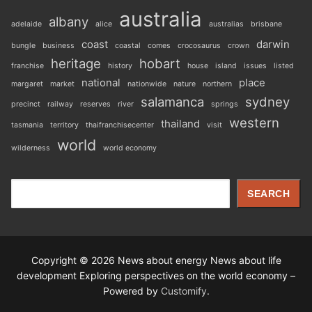
australia
albany
adelaide
alice
australias
brisbane
coast
darwin
bungle
business
coastal
comes
crocosaurus
crown
heritage
hobart
franchise
history
house
island
issues
listed
national
place
margaret
market
nationwide
nature
northern
salamanca
sydney
precinct
railway
reserves
river
springs
western
thailand
tasmania
territory
thaifranchisecenter
visit
world
wilderness
world economy
Search
SEARCH
Copyright © 2026 News about energy News about life
development Exploring perspectives on the world economy –
Powered by
Customify
.