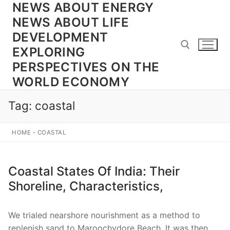
NEWS ABOUT ENERGY
Skip
to
NEWS ABOUT LIFE
content
DEVELOPMENT
EXPLORING
PERSPECTIVES ON THE
WORLD ECONOMY
Search for:
Tag:
coastal
HOME
-
COASTAL
Coastal States Of India: Their
Shoreline, Characteristics,
We trialed nearshore nourishment as a method to
replenish sand to Maroochydore Beach. It was then