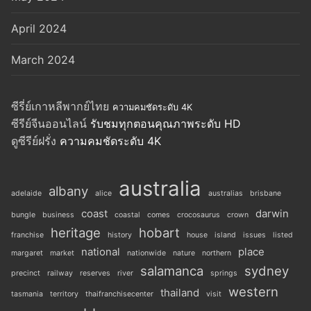
April 2024
March 2024
ซีรี่ย์เกาหลีพากย์ไทย
ความคมชัดระดับ 4K
ซีรีย์จีนออนไลน์
รับชมทุกตอนคุณภาพระดับ HD
ดูซีรีย์ฝรั่ง
ความคมชัดระดับ 4K
australia
albany
adelaide
alice
australias
brisbane
coast
darwin
bungle
business
coastal
comes
crocosaurus
crown
heritage
hobart
franchise
history
house
island
issues
listed
national
place
margaret
market
nationwide
nature
northern
salamanca
sydney
precinct
railway
reserves
river
springs
western
thailand
tasmania
territory
thaifranchisecenter
visit