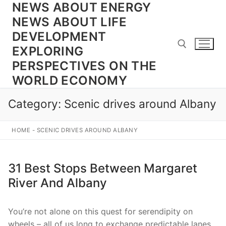
NEWS ABOUT ENERGY
Skip
to
NEWS ABOUT LIFE
content
DEVELOPMENT
EXPLORING
PERSPECTIVES ON THE
WORLD ECONOMY
Search for:
Category:
Scenic drives around Albany
HOME
-
SCENIC DRIVES AROUND ALBANY
31 Best Stops Between Margaret
River And Albany
You’re not alone on this quest for serendipity on
wheels – all of us long to exchange predictable lanes