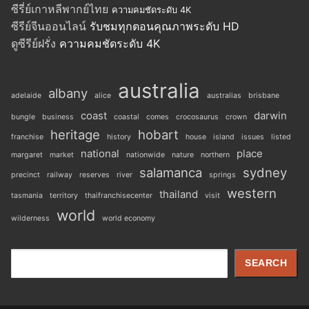
ซีรี่ย์เกาหลีพากย์ไทย
ความคมชัดระดับ 4K
ซีรีย์จีนออนไลน์
รับชมทุกตอนคุณภาพระดับ HD
ดูซีรีย์ฝรั่ง
ความคมชัดระดับ 4K
australia
albany
adelaide
alice
australias
brisbane
coast
darwin
bungle
business
coastal
comes
crocosaurus
crown
heritage
hobart
franchise
history
house
island
issues
listed
national
place
margaret
market
nationwide
nature
northern
salamanca
sydney
precinct
railway
reserves
river
springs
western
thailand
tasmania
territory
thaifranchisecenter
visit
world
wilderness
world economy
Search
SEARCH