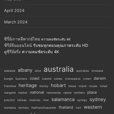
April 2024
March 2024
ซีรี่ย์เกาหลีพากย์ไทย
ความคมชัดระดับ 4K
ซีรีย์จีนออนไลน์
รับชมทุกตอนคุณภาพระดับ HD
ดูซีรีย์ฝรั่ง
ความคมชัดระดับ 4K
australia
albany
adelaide
alice
australias
brisbane
coast
darwin
bungle
business
coastal
comes
crocosaurus
crown
heritage
hobart
franchise
history
house
island
issues
listed
national
place
margaret
market
nationwide
nature
northern
salamanca
sydney
precinct
railway
reserves
river
springs
western
thailand
tasmania
territory
thaifranchisecenter
visit