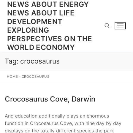
NEWS ABOUT ENERGY
Skip
to
NEWS ABOUT LIFE
content
DEVELOPMENT
EXPLORING
PERSPECTIVES ON THE
WORLD ECONOMY
Search for:
Tag:
crocosaurus
HOME
-
CROCOSAURUS
Crocosaurus Cove, Darwin
And education additionally plays an enormous
function in Crocosaurus Cove, with nine day by day
displays on the totally different species the park