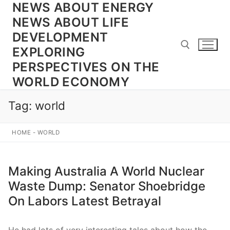
NEWS ABOUT ENERGY
Skip
to
NEWS ABOUT LIFE
content
DEVELOPMENT
EXPLORING
PERSPECTIVES ON THE
WORLD ECONOMY
Search for:
Tag:
world
HOME
-
WORLD
Making Australia A World Nuclear
Waste Dump: Senator Shoebridge
On Labors Latest Betrayal
He had lots of very interesting tales about how the