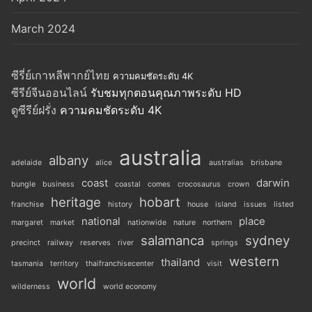
March 2024
ซีรี่ย์เกาหลีพากย์ไทย
ความคมชัดระดับ 4K
ซีรีย์จีนออนไลน์
รับชมทุกตอนคุณภาพระดับ HD
ดูซีรีย์ฝรั่ง
ความคมชัดระดับ 4K
australia
albany
adelaide
alice
australias
brisbane
coast
darwin
bungle
business
coastal
comes
crocosaurus
crown
heritage
hobart
franchise
history
house
island
issues
listed
national
place
margaret
market
nationwide
nature
northern
salamanca
sydney
precinct
railway
reserves
river
springs
western
thailand
tasmania
territory
thaifranchisecenter
visit
world
wilderness
world economy