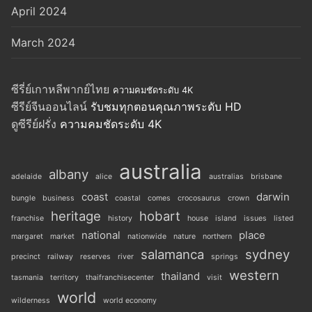
April 2024
March 2024
ซีรี่ย์เกาหลีพากย์ไทย
ความคมชัดระดับ 4K
ซีรีย์จีนออนไลน์
รับชมทุกตอนคุณภาพระดับ HD
ดูซีรีย์ฝรั่ง
ความคมชัดระดับ 4K
australia
albany
adelaide
alice
australias
brisbane
coast
darwin
bungle
business
coastal
comes
crocosaurus
crown
heritage
hobart
franchise
history
house
island
issues
listed
national
place
margaret
market
nationwide
nature
northern
salamanca
sydney
precinct
railway
reserves
river
springs
western
thailand
tasmania
territory
thaifranchisecenter
visit
world
wilderness
world economy