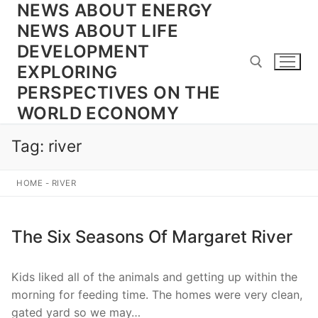
NEWS ABOUT ENERGY
Skip
to
NEWS ABOUT LIFE
content
DEVELOPMENT
EXPLORING
PERSPECTIVES ON THE
WORLD ECONOMY
Search for:
Tag:
river
HOME
-
RIVER
The Six Seasons Of Margaret River
Kids liked all of the animals and getting up within the
morning for feeding time. The homes were very clean,
gated yard so we may…