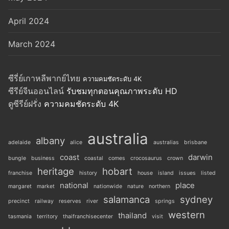
April 2024
March 2024
ซีรี่ย์เกาหลีพากย์ไทย
ความคมชัดระดับ 4K
ซีรีย์จีนออนไลน์
รับชมทุกตอนคุณภาพระดับ HD
ดูซีรีย์ฝรั่ง
ความคมชัดระดับ 4K
australia
albany
adelaide
alice
australias
brisbane
coast
darwin
bungle
business
coastal
comes
crocosaurus
crown
heritage
hobart
franchise
history
house
island
issues
listed
national
place
margaret
market
nationwide
nature
northern
salamanca
sydney
precinct
railway
reserves
river
springs
western
thailand
tasmania
territory
thaifranchisecenter
visit