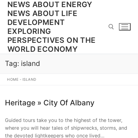
NEWS ABOUT ENERGY
Skip
to
NEWS ABOUT LIFE
content
DEVELOPMENT
EXPLORING
PERSPECTIVES ON THE
WORLD ECONOMY
Search for:
Tag:
island
HOME
-
ISLAND
Heritage » City Of Albany
Guided tours take you to the highest of the tower,
where you will hear tales of shipwrecks, storms, and
the devoted lightkeepers who once lived…