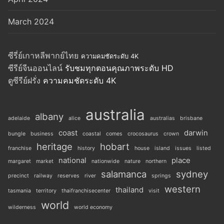
March 2024
ซีรี่ย์เกาหลีพากย์ไทย
ความคมชัดระดับ 4K
ซีรีย์จีนออนไลน์
รับชมทุกตอนคุณภาพระดับ HD
ดูซีรีย์ฝรั่ง
ความคมชัดระดับ 4K
australia
albany
adelaide
alice
australias
brisbane
coast
darwin
bungle
business
coastal
comes
crocosaurus
crown
heritage
hobart
franchise
history
house
island
issues
listed
national
place
margaret
market
nationwide
nature
northern
salamanca
sydney
precinct
railway
reserves
river
springs
western
thailand
tasmania
territory
thaifranchisecenter
visit
world
wilderness
world economy