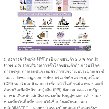
ม.หอการค้าไทยหั่นจีดีพีไทยปี 67 ขยายตัว 2.6 % จากเดิม
three.2 % จากปริมาณการค้าโลกขยายตัวต่ำ การบริโภค
การลงทุน ภาคเอกชนชะลอตัว การเบิกจ่ายงบประมาณต่ำ ชี้
“ท่องเ.. Investing.com – อัตราเงินเฟ้อดัชนีราคาผู้บริโภค
(CPI) ของจีนหดตัวมากกว่าที่คาดไว้ในเดือนมีนาคม ขณะที่
อัตราเงินเฟ้อดัชนีราคาผู้ผลิต (PPI) ยังคงลดลง… ภาครัฐ-
เอกชน เดินหน้าผลักดันระนองเป็นประตูสู่ทางการค้า ขนส่ง
ท่องเที่ยวในพื้นที่ทางตอนใต้เชื่อมโยงเมียนมา และ
กลุ่มBIMSTEC .. นายกฯ “เศรษฐา” ยกคณะ เยือนสหรัฐฯ