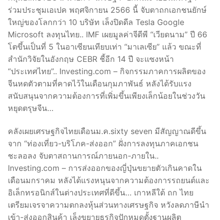
ร่วมประชุมเอเปค พฤศจิกายน 2566 นี้ จับตาถกเอกชนยักษ์
ใหญ่ของโลกกว่า 10 บริษัท เล็งปิดดีล Tesla Google
Microsoft ลงทุนไทย.. IMF เผยมูลค่าจีดีพี “เวียดนาม” ปี 66
โตขึ้นเป็นที่ 5 ในอาเซียนเทียบเท่า “มาเลเซีย” แล้ว ขณะที่
สำนักวิจัยในอังกฤษ CEBR ชี้อีก 14 ปี จะแซงหน้า
“ประเทศไทย”.. Investing.com – กิจกรรมภาคการผลิตของ
จีนหดตัวตามที่คาดไว้ในเดือนกุมภาพันธ์ หลังได้รับแรง
สนับสนุนจากความต้องการที่เพิ่มขึ้นเพียงเล็กน้อยในช่วงวัน
หยุดตรุษจีน…
คลังเผยเศรษฐกิจไทยเดือนม.ค.sixty seven มีสัญญาณดีขึ้น
จาก “ท่องเที่ยว-บริโภค-ส่งออก” ฝั่งการลงทุนภาคเอกชน
ชะลอลง จับตาสถานการณ์ภายนอก-ภายใน..
Investing.com – การส่งออกของญี่ปุ่นขยายตัวเกินคาดใน
เดือนมกราคม หลังได้แรงหนุนจากความต้องการรถยนต์และ
อิเล็กทรอนิกส์ในต่างประเทศที่ดีขึ้น… เกาหลีใต้ ถก ไทย
เตรียมเจรจาความตกลงหุ้นส่วนทางเศรษฐกิจ หวังลดภาษีนำ
เข้า-ส่งออกสินค้า เล็งขยายธุรกิจปักหมุดตั้งฐานผลิต