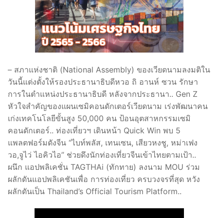
– สภาแห่งชาติ (National Assembly) ของเวียดนามลงมติใน
วันนี้แต่งตั้งให้รองประธานาธิบดีหวอ ถิ อานห์ ซวน รักษา
การในตำแหน่งประธานาธิบดี หลังจากประธานา.. Gen Z
หัวใจสำคัญของแผนเซมิคอนดักเตอร์เวียดนาม เร่งพัฒนาคน
เก่งเทคโนโลยีขั้นสูง 50,000 คน ป้อนอุตสาหกรรมเซมิ
คอนดักเตอร์.. ท่องเที่ยวฯ เดินหน้า Quick Win พบ 5
แพลตฟอร์มดังจีน “ไบท์พลัส, เทนเซน, เสียวหงชู, หม่าเฟง
วอ,จูไว่ ไอคิวไอ” ช่วยดึงนักท่องเที่ยวจีนเข้าไทยตามเป้า..
ผนึก แอปพลิเคชั่น TAGTHAi (ทักทาย) ลงนาม MOU ร่วม
ผลักดันแอปพลิเคชันเพื่อ การท่องเที่ยว ครบวงจรที่สุด หวัง
ผลักดันเป็น Thailand’s Official Tourism Platform..