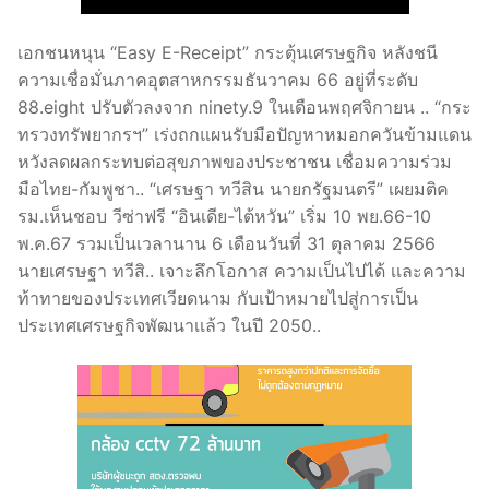
เอกชนหนุน “Easy E-Receipt” กระตุ้นเศรษฐกิจ หลังชนี
ความเชื่อมั่นภาคอุตสาหกรรมธันวาคม 66 อยู่ที่ระดับ
88.eight ปรับตัวลงจาก ninety.9 ในเดือนพฤศจิกายน .. “กระ
ทรวงทรัพยากรฯ” เร่งถกแผนรับมือปัญหาหมอกควันข้ามแดน
หวังลดผลกระทบต่อสุขภาพของประชาชน เชื่อมความร่วม
มือไทย-กัมพูชา.. “เศรษฐา ทวีสิน นายกรัฐมนตรี” เผยมติค
รม.เห็นชอบ วีซ่าฟรี “อินเดีย-ไต้หวัน” เริ่ม 10 พย.66-10
พ.ค.67 รวมเป็นเวลานาน 6 เดือนวันที่ 31 ตุลาคม 2566
นายเศรษฐา ทวีสิ.. เจาะลึกโอกาส ความเป็นไปได้ เเละความ
ท้าทายของประเทศเวียดนาม กับเป้าหมายไปสู่การเป็น
ประเทศเศรษฐกิจพัฒนาเเล้ว ในปี 2050..