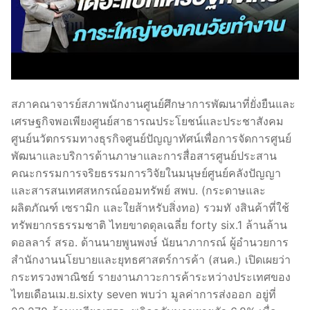
สภาคณาจารย์สภาพนักงานศูนย์ศึกษาการพัฒนาที่ยั่งยืนและ
เศรษฐกิจพอเพียงศูนย์สาธารณประโยชน์และประชาสังคม
ศูนย์นวัตกรรมทางธุรกิจศูนย์ปัญญาทัศน์เพื่อการจัดการศูนย์
พัฒนาและบริการด้านภาษาและการสื่อสารศูนย์ประสาน
คณะกรรมการจริยธรรมการวิจัยในมนุษย์ศูนย์คลังปัญญา
และสารสนเทศสหกรณ์ออมทรัพย์ สพบ. (กระดาษและ
ผลิตภัณฑ์ เซรามิก และใยส้าหรับสิ่งทอ) รวมทั งสินค้าที่ใช้
ทรัพยากรธรรมชาติ ไทยขาดดุลเฉลี่ย forty six.1 ล้านล้าน
ดอลลาร์ สรอ. ด้านนายพูนพงษ์ นัยนาภากรณ์ ผู้อำนวยการ
สำนักงานนโยบายและยุทธศาสตร์การค้า (สนค.) เปิดเผยว่า
กระทรวงพาณิชย์ รายงานภาวะการค้าระหว่างประเทศของ
ไทยเดือนเม.ย.sixty seven พบว่า มูลค่าการส่งออก อยู่ที่