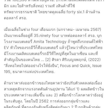
มิก และใยส้าหรับสิ่งทอ) รวมทั งสินค้าที่ใช้
ทรัพยากรธรรมชาติ ไทยขาดดุลเฉลี่ย forty six.1 ล้านล้าน
ดอลลาร์ สรอ.
เมื่อเฉลี่ยในช่วง four เดือนแรก (มกราคม- เมษายน 2567)
เงินบาทเฉลี่ยอยู่ที่ 35.ninety four บาทต่อดอลลาร์ สรอ. บุก
โรงงานแบตเตอรี่ Amita Technology ถ้าพูดถึงรถยนต์ไฟฟ้า
EV หัวใจของรถอีวีก็คือแบตเตอรี่ แล้วรู้ไหมว่าที่ประเทศไทย
มีโรงงานผลิตแบตเตอรี่รถอีวีที่ใหญ่ที่สุดในอาเซียน และที่
สําคัญเป็นของคนไทย … [2] ศิรดา ศิริเบญจพฤกษ์, (2022)
“สิ่งทอไทยไปต่ออย่างไรให้ยั่งยืน”, Focus and Quick, Issue
195, ธนาคารแห่งประเทศไทย.
ด้านราคาส่งออกข้าวของไทยคาดว่ายังปรับตัวลดลงต่อเนื่อง
สาเหตุหลักจากแรงกดดันด้านอุปทาน ได้แก่ 1) ผลผลิตข้าวใน
ประเทศคาดว่าจะเพิ่มขึ้น และ 2) สต๊อกข้าวโลกคาดว่ายังอยู่
ในระดับสูง. โดยในปี 2562 การส่งออกกลุ่มข้าวและ
ผลิตภัณฑ์ ที่ครองอันดับหนึ่งติดต่อกันมา 2 ปี ถูกสินค้ากลุ่ม