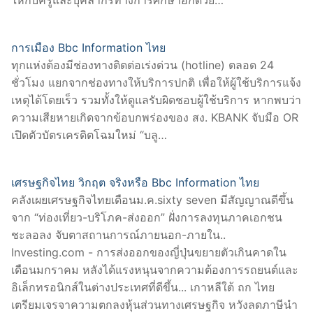
ให้กับครูและบุคลากรทางการศึกษาอีกด้วย…
การเมือง Bbc Information ไทย
ทุกแห่งต้องมีช่องทางติดต่อเร่งด่วน (hotline) ตลอด 24
ชั่วโมง แยกจากช่องทางให้บริการปกติ เพื่อให้ผู้ใช้บริการแจ้ง
เหตุได้โดยเร็ว รวมทั้งให้ดูแลรับผิดชอบผู้ใช้บริการ หากพบว่า
ความเสียหายเกิดจากข้อบกพร่องของ สง. KBANK จับมือ OR
เปิดตัวบัตรเครดิตโฉมใหม่ “บลู…
เศรษฐกิจไทย วิกฤต จริงหรือ Bbc Information ไทย
คลังเผยเศรษฐกิจไทยเดือนม.ค.sixty seven มีสัญญาณดีขึ้น
จาก “ท่องเที่ยว-บริโภค-ส่งออก” ฝั่งการลงทุนภาคเอกชน
ชะลอลง จับตาสถานการณ์ภายนอก-ภายใน..
Investing.com - การส่งออกของญี่ปุ่นขยายตัวเกินคาดใน
เดือนมกราคม หลังได้แรงหนุนจากความต้องการรถยนต์และ
อิเล็กทรอนิกส์ในต่างประเทศที่ดีขึ้น... เกาหลีใต้ ถก ไทย
เตรียมเจรจาความตกลงหุ้นส่วนทางเศรษฐกิจ หวังลดภาษีนำ