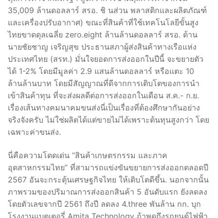
35,009 ล้านดอลลาร์ สรอ. ชิ นส่วน พลาสติกและผลิตภัณฑ์
และเครื่องปรับอากาศ) ขณะที่สินค้าที่ใช้เทคโนโลยีขั้นสูง
ไทยขาดดุลเฉลี่ย zero.eight ล้านล้านดอลลาร์ สรอ. ด้าน
นายชัยชาญ เจริญสุข ประธานสภาผู้ส่งสินค้าทางเรือแห่ง
ประเทศไทย (สรท.) มั่นใจยอดการส่งออกในปีนี้ จะขยายตัว
ได้ 1-2% โดยมีมูลค่า 2.9 แสนล้านดอลลาร์ หรือแตะ 10
ล้านล้านบาท โดยมีสัญญาณที่ดีจากการเติบโตของการนำ
เข้าสินค้าทุน ที่จะส่งผลดีต่อการส่งออกในเดือน ส.ค.- ก.ย.
เรื่องเส้นทางคมนาคมขนส่งนี่เป็นเรื่องที่ต้องศึกษากันอย่าง
จริงจังครับ ไม่ใช่ผลิตได้แต่ขายไม่ได้เพราะต้นทุนสูงกว่า โดย
เฉพาะค่าขนส่ง.
นี่คือความโดดเด่น “สินค้าเกษตรกรรม และภาค
อุตสาหกรรมไทย” ที่สามารถแข่งขันขยายการส่งออกตลอดปี
2567 อันจะกระตุ้นเศรษฐกิจไทย ให้เติบโตดีขึ้น. นอกจากนั้น
ภาพรวมของปริมาณการส่งออกสินค้า 5 อันดับแรก ยังลดลง
โดยตัวเลขจากปี 2561 ถึงปี ลดลง 4.three พันล้าน กก. บุก
โรงงานแบตเตอรี่ Amita Technology ถ้าพูดถึงรถยนต์ไฟฟ้า