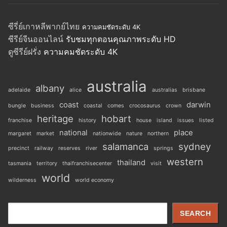
ซีรี่ย์เกาหลีพากย์ไทย
ความคมชัดระดับ 4K
ซีรีย์จีนออนไลน์
รับชมทุกตอนคุณภาพระดับ HD
ดูซีรีย์ฝรั่ง
ความคมชัดระดับ 4K
australia
albany
adelaide
alice
australias
brisbane
coast
darwin
bungle
business
coastal
comes
crocosaurus
crown
heritage
hobart
franchise
history
house
island
issues
listed
national
place
margaret
market
nationwide
nature
northern
salamanca
sydney
precinct
railway
reserves
river
springs
western
thailand
tasmania
territory
thaifranchisecenter
visit
world
wilderness
world economy
Search
SEARCH