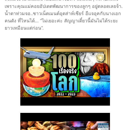
เพราะคุณแม่คอยอัปเดตพัฒนาการของลูกๆ อยู่ตลอดเลยจ้า.
น้ำตาท่วมจอ..ชาวเน็ตเมนต์อุตส่าห์เชียร์ อีแจอุคกับนางเอก
คนดัง ที่ไหนได้… “ไม่เยอะค่ะ สัญญาเดี๋ยวนี้มันไม่ได้ระยะ
ยาวเหมือนแต่ก่อน”.