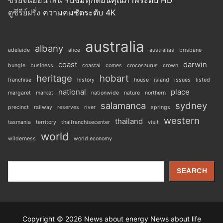
ซีรีย์จีนออนไลน์
รับชมทุกตอนคุณภาพระดับ HD
ดูซีรีย์ฝรั่ง
ความคมชัดระดับ 4K
australia
albany
adelaide
alice
australias
brisbane
coast
darwin
bungle
business
coastal
comes
crocosaurus
crown
heritage
hobart
franchise
history
house
island
issues
listed
national
place
margaret
market
nationwide
nature
northern
salamanca
sydney
precinct
railway
reserves
river
springs
western
thailand
tasmania
territory
thaifranchisecenter
visit
world
wilderness
world economy
Search
SEARCH
Copyright © 2026 News about energy News about life