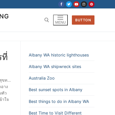
ING
BUTTON
MENU
ี่
Albany WA historic lighthouses
Albany WA shipwreck sites
Australia Zoo
สุขท…
สำอาง
Best sunset spots in Albany
งตัว
ข้าใจ
Best things to do in Albany WA
Best Time to Visit Different