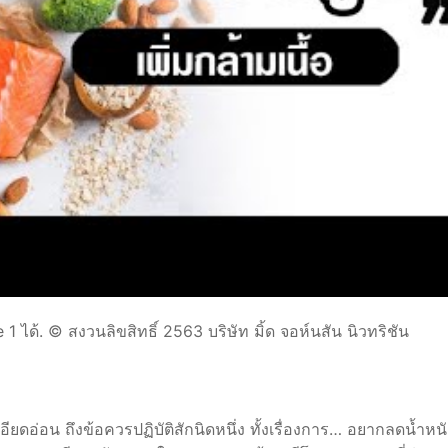
ได้. © สงวนลิขสิทธิ์ 2563 บริษัท มิ้ด จอห์นสัน นิวทริชัน
ียดอ่อน ถึงข้อควรปฏิบัติสักนิดหนึ่ง ทั้งเรื่องการ… อยากลดน้ำหน