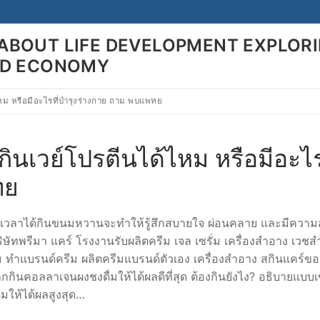
ABOUT LIFE DEVELOPMENT EXPLOR
LD ECONOMY
ไหม หรือมีอะไรที่บำรุงร่างกาย ถาม พบแพทย
Search for:
ินเวย์โปรตีนได้ไหม หรือมีอะไรท
ทย
ลาได้กินขนมหวานจะทำให้รู้สึกสบายใจ ผ่อนคลาย และมีความ
ริษัทพรีมา แคร์ โรงงานรับผลิตครีม เจล เซรั่ม เครื่องสำอาง เวช
 ทำแบรนด์ครีม ผลิตครีมแบรนด์ตัวเอง เครื่องสำอาง สกินแคร์ขอ
ินคอลลาเจนผงชงดื่มให้ได้ผลดีที่สุด ต้องกินยังไง? อธิบายแบบเ
่มให้ได้ผลสูงสุด…