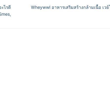
Next
อะไรดี
Wheywwl อาหารเสริมสร้างกล้ามเนื้อ เวย์
post:
 Smes,