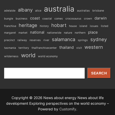
australia
albany
adelaide
alice
australias
brisbane
coast
darwin
bungle
business
coastal
comes
crocosaurus
crown
heritage
hobart
franchise
history
house
island
issues
listed
national
place
margaret
market
nationwide
nature
northern
salamanca
sydney
precinct
railway
reserves
river
springs
western
thailand
tasmania
territory
thaifranchisecenter
visit
world
wilderness
world economy
Search
SEARCH
Copyright © 2026 News about energy News about life
development Exploring perspectives on the world economy –
Powered by
Customify
.