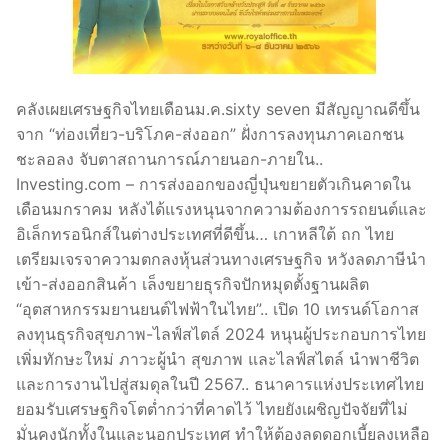
คลังเผยเศรษฐกิจไทยเดือนม.ค.sixty seven มีสัญญาณดีขึ้น
จาก “ท่องเที่ยว-บริโภค-ส่งออก” ฝั่งการลงทุนภาคเอกชน
ชะลอลง จับตาสถานการณ์ภายนอก-ภายใน..
Investing.com – การส่งออกของญี่ปุ่นขยายตัวเกินคาดใน
เดือนมกราคม หลังได้แรงหนุนจากความต้องการรถยนต์และ
อิเล็กทรอนิกส์ในต่างประเทศที่ดีขึ้น… เกาหลีใต้ ถก ไทย
เตรียมเจรจาความตกลงหุ้นส่วนทางเศรษฐกิจ หวังลดภาษีนำ
เข้า-ส่งออกสินค้า เล็งขยายธุรกิจปักหมุดตั้งฐานผลิต
“อุตสาหกรรมยานยนต์ไฟฟ้าในไทย”.. เปิด 10 เทรนด์โอกาส
ลงทุนธุรกิจสุขภาพ-ไลฟ์สไตล์ 2024 หนุนผู้ประกอบการไทย
เพิ่มทักษะใหม่ ภาวะผู้นำ สุขภาพ และไลฟ์สไตล์ นำพาชีวิต
และการงานไปสู่สมดุลในปี 2567.. ธนาคารแห่งประเทศไทย
ยอมรับเศรษฐกิจโตต่ำกว่าที่คาดไว้ ไทยยังเผชิญปัจจัยที่ไม่
มั่นคงนักทั้งในและนอกประเทศ ทำให้ต้องลดดอกเบี้ยลงเหลือ