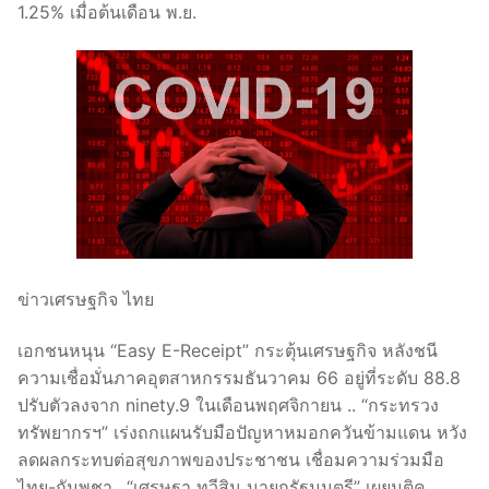
1.25% เมื่อต้นเดือน พ.ย.
ข่าวเศรษฐกิจ ไทย
เอกชนหนุน “Easy E-Receipt” กระตุ้นเศรษฐกิจ หลังชนี
ความเชื่อมั่นภาคอุตสาหกรรมธันวาคม 66 อยู่ที่ระดับ 88.8
ปรับตัวลงจาก ninety.9 ในเดือนพฤศจิกายน .. “กระทรวง
ทรัพยากรฯ” เร่งถกแผนรับมือปัญหาหมอกควันข้ามแดน หวัง
ลดผลกระทบต่อสุขภาพของประชาชน เชื่อมความร่วมมือ
ไทย-กัมพูชา.. “เศรษฐา ทวีสิน นายกรัฐมนตรี” เผยมติค