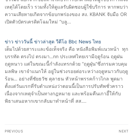
เหตุได้โดยเร็ว รวมทั้งให้ดูแลรับผิดชอบผู้ใช้บริการ หากพบว่า
ความเสียหายเกิดจากข้อบกพร่องของ สง. KBANK จับมือ OR
เปิดตัวบัตรเครดิตโฉมใหม่ “บลู…
ข่าว ข่าววันนี้ ข่าวล่าสุด วีดีโอ Bbc News ไทย
เต็มไปด้วยสาระและข้อเท็จจริง คือ หนังสือพิมพ์แนวหน้า ทุก
บรรทัด ตรงไป ตรงมา...nn ประเทศไทยเรามีฤดูร้อน ฤดูฝน
ฤดูหนาว แต่ในขณะนี้กำลังแทรกด้วย “ฤดูฝุ่น”ซึ่งกรมควบคุม
มลพิษ เขาจำแนกให้ อยู่ในช่วงรอยต่อระหว่างฤดูหนาวกับฤดู
ร้อน... อย่างที่ชัยธวัช ตุลาธน หัวหน้าพรรคก้าวไกล พูดมา
ตั้งแต่วันแรกที่รับตำแหน่งว่าตอนนี้เป็นการปรับทัพชั่วคราว
เนื่องจากเหตุจำเป็นทางกฎหมาย และพร้อมคืนเกาอี้ให้กับ
พิธาเสนอหากเขากลับมาทำหน้าที่ สส.…
Post
PREVIOUS
NEXT