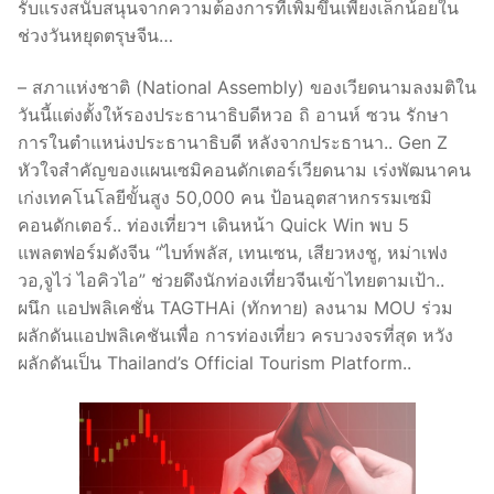
รับแรงสนับสนุนจากความต้องการที่เพิ่มขึ้นเพียงเล็กน้อยใน
ช่วงวันหยุดตรุษจีน…
– สภาแห่งชาติ (National Assembly) ของเวียดนามลงมติใน
วันนี้แต่งตั้งให้รองประธานาธิบดีหวอ ถิ อานห์ ซวน รักษา
การในตำแหน่งประธานาธิบดี หลังจากประธานา.. Gen Z
หัวใจสำคัญของแผนเซมิคอนดักเตอร์เวียดนาม เร่งพัฒนาคน
เก่งเทคโนโลยีขั้นสูง 50,000 คน ป้อนอุตสาหกรรมเซมิ
คอนดักเตอร์.. ท่องเที่ยวฯ เดินหน้า Quick Win พบ 5
แพลตฟอร์มดังจีน “ไบท์พลัส, เทนเซน, เสียวหงชู, หม่าเฟง
วอ,จูไว่ ไอคิวไอ” ช่วยดึงนักท่องเที่ยวจีนเข้าไทยตามเป้า..
ผนึก แอปพลิเคชั่น TAGTHAi (ทักทาย) ลงนาม MOU ร่วม
ผลักดันแอปพลิเคชันเพื่อ การท่องเที่ยว ครบวงจรที่สุด หวัง
ผลักดันเป็น Thailand’s Official Tourism Platform..