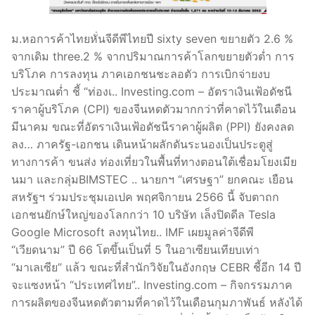
ม.หอการค้าไทยหั่นจีดีพีไทยปี sixty seven ขยายตัว 2.6 %
จากเดิม three.2 % จากปริมาณการค้าโลกขยายตัวต่ำ การ
บริโภค การลงทุน ภาคเอกชนชะลอตัว การเบิกจ่ายงบ
ประมาณต่ำ ชี้ “ท่องเ.. Investing.com – อัตราเงินเฟ้อดัชนี
ราคาผู้บริโภค (CPI) ของจีนหดตัวมากกว่าที่คาดไว้ในเดือน
มีนาคม ขณะที่อัตราเงินเฟ้อดัชนีราคาผู้ผลิต (PPI) ยังคงลด
ลง… ภาครัฐ-เอกชน เดินหน้าผลักดันระนองเป็นประตูสู่
ทางการค้า ขนส่ง ท่องเที่ยวในพื้นที่ทางตอนใต้เชื่อมโยงเมีย
นมา และกลุ่มBIMSTEC .. นายกฯ “เศรษฐา” ยกคณะ เยือน
สหรัฐฯ ร่วมประชุมเอเปค พฤศจิกายน 2566 นี้ จับตาถก
เอกชนยักษ์ใหญ่ของโลกกว่า 10 บริษัท เล็งปิดดีล Tesla
Google Microsoft ลงทุนไทย.. IMF เผยมูลค่าจีดีพี
“เวียดนาม” ปี 66 โตขึ้นเป็นที่ 5 ในอาเซียนเทียบเท่า
“มาเลเซีย” แล้ว ขณะที่สำนักวิจัยในอังกฤษ CEBR ชี้อีก 14 ปี
จะแซงหน้า “ประเทศไทย”.. Investing.com – กิจกรรมภาค
การผลิตของจีนหดตัวตามที่คาดไว้ในเดือนกุมภาพันธ์ หลังได้