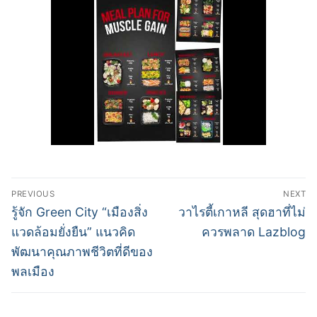
Post
PREVIOUS
NEXT
navigation
Previous
Next
รู้จัก Green City “เมืองสิ่ง
วาไรตี้เกาหลี สุดฮาที่ไม่
post:
post:
แวดล้อมยั่งยืน” แนวคิด
ควรพลาด Lazblog
พัฒนาคุณภาพชีวิตที่ดีของ
พลเมือง