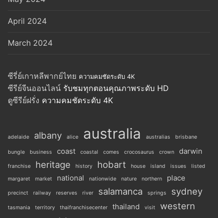
April 2024
March 2024
ซีรี่ย์เกาหลีพากย์ไทย
ความคมชัดระดับ 4K
ซีรีย์จีนออนไลน์
รับชมทุกตอนคุณภาพระดับ HD
ดูซีรีย์ฝรั่ง
ความคมชัดระดับ 4K
australia
albany
adelaide
alice
australias
brisbane
coast
darwin
bungle
business
coastal
comes
crocosaurus
crown
heritage
hobart
franchise
history
house
island
issues
listed
national
place
margaret
market
nationwide
nature
northern
salamanca
sydney
precinct
railway
reserves
river
springs
western
thailand
tasmania
territory
thaifranchisecenter
visit