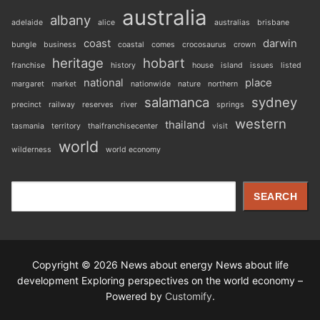
australia
albany
adelaide
alice
australias
brisbane
coast
darwin
bungle
business
coastal
comes
crocosaurus
crown
heritage
hobart
franchise
history
house
island
issues
listed
national
place
margaret
market
nationwide
nature
northern
salamanca
sydney
precinct
railway
reserves
river
springs
western
thailand
tasmania
territory
thaifranchisecenter
visit
world
wilderness
world economy
Search
SEARCH
Copyright © 2026 News about energy News about life
development Exploring perspectives on the world economy –
Powered by
Customify
.