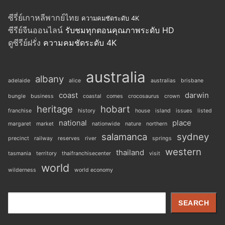
ซีรี่ย์เกาหลีพากย์ไทย
ความคมชัดระดับ 4K
ซีรีย์จีนออนไลน์
รับชมทุกตอนคุณภาพระดับ HD
ดูซีรีย์ฝรั่ง
ความคมชัดระดับ 4K
australia
albany
adelaide
alice
australias
brisbane
coast
darwin
bungle
business
coastal
comes
crocosaurus
crown
heritage
hobart
franchise
history
house
island
issues
listed
national
place
margaret
market
nationwide
nature
northern
salamanca
sydney
precinct
railway
reserves
river
springs
western
thailand
tasmania
territory
thaifranchisecenter
visit
world
wilderness
world economy
Search
SEARCH