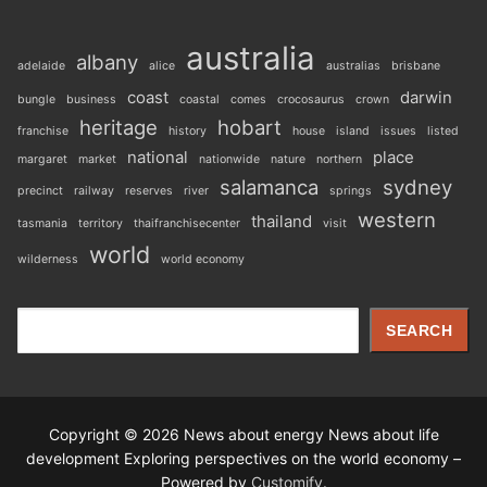
australia
albany
adelaide
alice
australias
brisbane
coast
darwin
bungle
business
coastal
comes
crocosaurus
crown
heritage
hobart
franchise
history
house
island
issues
listed
national
place
margaret
market
nationwide
nature
northern
salamanca
sydney
precinct
railway
reserves
river
springs
western
thailand
tasmania
territory
thaifranchisecenter
visit
world
wilderness
world economy
Search
SEARCH
Copyright © 2026 News about energy News about life
development Exploring perspectives on the world economy –
Powered by
Customify
.