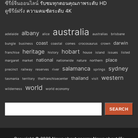
ซีรีย์จีนออนไลน์
รับชมทุกตอนคุณภาพระดับ HD
ดูซีรีย์ฝรั่ง
ความคมชัดระดับ 4K
australia
albany
adelaide
alice
australias
brisbane
coast
darwin
bungle
business
coastal
comes
crocosaurus
crown
heritage
hobart
franchise
history
house
island
issues
listed
national
place
margaret
market
nationwide
nature
northern
salamanca
sydney
precinct
railway
reserves
river
springs
western
thailand
tasmania
territory
thaifranchisecenter
visit
world
wilderness
world economy
Search
SEARCH