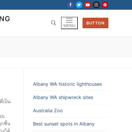
ING
BUTTON
MENU
Albany WA historic lighthouses
Albany WA shipwreck sites
่เป็น
Australia Zoo
ลปะ
กชิ้น
Best sunset spots in Albany
างได้