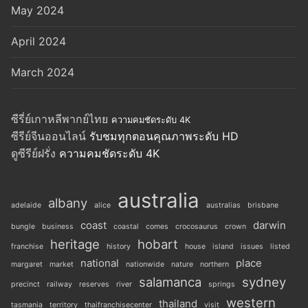
May 2024
April 2024
March 2024
ซีรี่ย์เกาหลีพากย์ไทย
ความคมชัดระดับ 4K
ซีรีย์จีนออนไลน์
รับชมทุกตอนคุณภาพระดับ HD
ดูซีรีย์ฝรั่ง
ความคมชัดระดับ 4K
australia
albany
adelaide
alice
australias
brisbane
coast
darwin
bungle
business
coastal
comes
crocosaurus
crown
heritage
hobart
franchise
history
house
island
issues
listed
national
place
margaret
market
nationwide
nature
northern
salamanca
sydney
precinct
railway
reserves
river
springs
western
thailand
tasmania
territory
thaifranchisecenter
visit