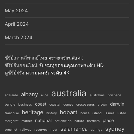
May 2024
April 2024
March 2024
ซีรี่ย์เกาหลีพากย์ไทย
ความคมชัดระดับ 4K
ซีรีย์จีนออนไลน์
รับชมทุกตอนคุณภาพระดับ HD
ดูซีรีย์ฝรั่ง
ความคมชัดระดับ 4K
australia
albany
adelaide
alice
australias
brisbane
coast
darwin
bungle
business
coastal
comes
crocosaurus
crown
heritage
hobart
franchise
history
house
island
issues
listed
national
place
margaret
market
nationwide
nature
northern
salamanca
sydney
precinct
railway
reserves
river
springs