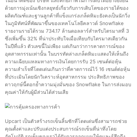
ในอนาคตของ บริษัท และศักยภาพในการเติบโตอย่างยั่งยืน
ด้วยการมุ่งเน้นเชิงกลยุทธ์เกี่ยวกับการเติบโตของรายได้ของ
ผลิตภัณฑ์และฐานลูกค้าที่แข็งแกร่งเกล็ดหิมะยังคงเป็นนักวิ่ง
ในภูมิทัศน์ที่พัฒนาขึ้นของเทคโนโลยีคลาวด์ Snowflake
รายงานรายได้รวม 734.17 ล้านดอลลาร์สำหรับไตรมาสที่ 3
ซึ่งเพิ่มขึ้น 32% ที่น่าประทับใจเมื่อเทียบกับไตรมาสเดียวกัน
ในปีที่แล้ว ตัวเลขนี้ไม่เพียง แต่เกินกว่าการคาดการณ์ของ
อุตสาหกรรมเท่านั้น ในบรรทัดล่างเกล็ดหิมะแสดงให้เห็นถึง
ความเฉียบแหลมทางการเงินโดยการรับ 25 เซนต์ต่อหุ้น
ความสำเร็จที่โดดเด่นเกินกว่าที่คาดการณ์ไว้ 16 เซนต์ต่อหุ้น
ที่ประเมินโดยนักวิเคราะห์อุตสาหกรรม ประสิทธิภาพของ
ดาวฤกษ์นี้ตอกย้ำความมุ่งมั่นของ Snowflake ในการส่งมอบ
คุณค่าให้กับผู้มีส่วนได้ส่วนเสีย
Upcart เป็นตัวสร้างรถเข็นลิ้นชักที่โดดเด่นซึ่งสามารถช่วย
คุณตั้งค่าและปรับแต่งประสบการณ์รถเข็นที่น่าทึ่งโดย
อัตโนมัติ รถเข็นของเราได้รับการออกแบบให้ดูและรู้สึกถึง