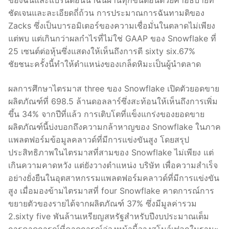
ของฉันและแบรนดอนนำฉันผ่านทุกขั้นตอนด้วยคำอธิบายที่
ชัดเจนและละเอียดถี่ถ้วน การประมาณการฉันทามติของ
Zacks ซึ่งเป็นบารอมิเตอร์ของความเชื่อมั่นในตลาดไม่เพียง
แต่พบ แต่เกินกว่าผลกำไรที่ไม่ใช่ GAAP ของ Snowflake ที่
25 เซนต์ต่อหุ้นซึ่งแสดงให้เห็นถึงการตี sixty six.67%
ชัยชนะครั้งนี้ทำให้ตำแหน่งของเกล็ดหิมะเป็นผู้นำตลาด
ผลการศึกษาไตรมาส three ของ Snowflake เปิดตัวยอดขาย
ผลิตภัณฑ์ที่ 698.5 ล้านดอลลาร์ซึ่งสะท้อนให้เห็นถึงการเพิ่ม
ขึ้น 34% จากปีที่แล้ว การเติบโตที่แข็งแกร่งของยอดขาย
ผลิตภัณฑ์นี้บ่งบอกถึงความกล้าหาญของ Snowflake ในภาค
แพลตฟอร์มข้อมูลคลาวด์ที่มีการแข่งขันสูง โดยสรุป
ประสิทธิภาพในไตรมาสที่สามของ Snowflake ไม่เพียง แต่
เกินความคาดหวัง แต่ยังวางตำแหน่ง บริษัท เพื่อความสำเร็จ
อย่างยั่งยืนในอุตสาหกรรมแพลตฟอร์มคลาวด์ที่มีการแข่งขัน
สูง เมื่อมองข้ามไตรมาสที่ four Snowflake คาดการณ์การ
ขยายตัวของรายได้จากผลิตภัณฑ์ 37% ซึ่งมีมูลค่ารวม
2.sixty five พันล้านเหรียญสหรัฐสำหรับปีงบประมาณเต็ม
การคาดการณ์ที่คาดการณ์ล่วงหน้านี้วางสโนว์เฟลกในฐานะ