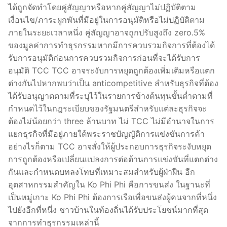
ได้ถูกจัดทำโดยคู่สัญญาหรือหากคู่สัญญาไม่ปฏิบัติตาม
เงื่อนไข/ภาระผูกพันที่มีอยู่ในการอนุมัติหรือไม่ปฏิบัติตาม
ภายในระยะเวลาหนึ่ง คู่สัญญาอาจถูกปรับสูงถึง zero.5%
ของมูลค่าการทำธุรกรรมหากมีการควบรวมกิจการที่ต้องได้
รับการอนุมัติก่อนการควบรวมกิจการก่อนที่จะได้รับการ
อนุมัติ TCC TCC อาจระงับการหยุดถูกต้องเพิ่มเติมหรือแตก
ต่างกันไปหากพบว่าเป็น anticompetitive สำหรับธุรกิจที่ต้อง
ได้รับอนุญาตตามที่ระบุไว้ในรายการข้างต้นทุนขั้นต่ำตามที่
กำหนดไว้ในกฎระเบียบของรัฐมนตรีสำหรับแต่ละธุรกิจจะ
ต้องไม่น้อยกว่า three ล้านบาท ไม่ TCC ไม่มีอำนาจในการ
แยกธุรกิจที่มีอยู่ภายใต้พระราชบัญญัติการแข่งขันการค้า
อย่างไรก็ตาม TCC อาจสั่งให้ผู้ประกอบการธุรกิจระงับหยุด
การถูกต้องหรือเปลี่ยนแปลงการต่อต้านการแข่งขันที่แตกต่าง
กันและกำหนดบทลงโทษที่เหมาะสมสำหรับผู้ฝ่าฝืน อีก
อุตสาหกรรมสำคัญใน Ko Phi Phi คือการขนส่ง ในฐานะที่
เป็นหมู่เกาะ Ko Phi Phi ต้องการเรือเพื่อขนส่งผู้คนจากที่หนึ่ง
ไปยังอีกที่หนึ่ง ชาวบ้านในท้องถิ่นได้รับประโยชน์มากที่สุด
จากการทำธุรกรรมเหล่านี้